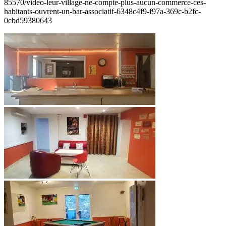
85570/video-leur-village-ne-compte-plus-aucun-commerce-ces-
habitants-ouvrent-un-bar-associatif-6348c4f9-f97a-369c-b2fc-
0cbd59380643