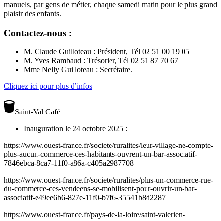
manuels, par gens de métier, chaque samedi matin pour le plus grand
plaisir des enfants.
Contactez-nous :
M. Claude Guilloteau : Président, Tél 02 51 00 19 05
M. Yves Rambaud : Trésorier, Tél 02 51 87 70 67
Mme Nelly Guilloteau : Secrétaire.
Cliquez ici pour plus d’infos
Saint-Val Café
Inauguration le 24 octobre 2025 :
https://www.ouest-france.fr/societe/ruralites/leur-village-ne-compte-
plus-aucun-commerce-ces-habitants-ouvrent-un-bar-associatif-
7846ebca-8ca7-11f0-a86a-c405a2987708
https://www.ouest-france.fr/societe/ruralites/plus-un-commerce-rue-
du-commerce-ces-vendeens-se-mobilisent-pour-ouvrir-un-bar-
associatif-e49ee6b6-827e-11f0-b7f6-35541b8d2287
https://www.ouest-france.fr/pays-de-la-loire/saint-valerien-