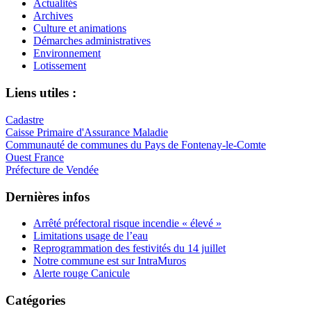
Actualités
Archives
Culture et animations
Démarches administratives
Environnement
Lotissement
Liens utiles :
Cadastre
Caisse Primaire d'Assurance Maladie
Communauté de communes du Pays de Fontenay-le-Comte
Ouest France
Préfecture de Vendée
Dernières infos
Arrêté préfectoral risque incendie « élevé »
Limitations usage de l’eau
Reprogrammation des festivités du 14 juillet
Notre commune est sur IntraMuros
Alerte rouge Canicule
Catégories