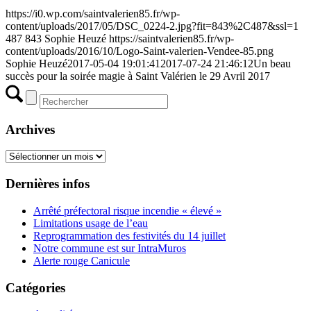
https://i0.wp.com/saintvalerien85.fr/wp-
content/uploads/2017/05/DSC_0224-2.jpg?fit=843%2C487&ssl=1
487
843
Sophie Heuzé
https://saintvalerien85.fr/wp-
content/uploads/2016/10/Logo-Saint-valerien-Vendee-85.png
Sophie Heuzé
2017-05-04 19:01:41
2017-07-24 21:46:12
Un beau
succès pour la soirée magie à Saint Valérien le 29 Avril 2017
Archives
Archives
Dernières infos
Arrêté préfectoral risque incendie « élevé »
Limitations usage de l’eau
Reprogrammation des festivités du 14 juillet
Notre commune est sur IntraMuros
Alerte rouge Canicule
Catégories