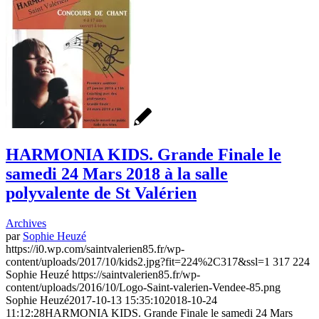
HARMONIA KIDS. Grande Finale le
samedi 24 Mars 2018 à la salle
polyvalente de St Valérien
Archives
par
Sophie Heuzé
https://i0.wp.com/saintvalerien85.fr/wp-
content/uploads/2017/10/kids2.jpg?fit=224%2C317&ssl=1
317
224
Sophie Heuzé
https://saintvalerien85.fr/wp-
content/uploads/2016/10/Logo-Saint-valerien-Vendee-85.png
Sophie Heuzé
2017-10-13 15:35:10
2018-10-24
11:12:28
HARMONIA KIDS. Grande Finale le samedi 24 Mars