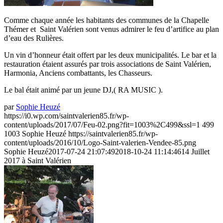
Comme chaque année les habitants des communes de la Chapelle
Thémer et Saint Valérien sont venus admirer le feu d’artifice au plan
d’eau des Rulières.
Un vin d’honneur était offert par les deux municipalités. Le bar et la
restauration étaient assurés par trois associations de Saint Valérien,
Harmonia, Anciens combattants, les Chasseurs.
Le bal était animé par un jeune DJ,( RA MUSIC ).
par
Sophie Heuzé
https://i0.wp.com/saintvalerien85.fr/wp-
content/uploads/2017/07/Feu-02.png?fit=1003%2C499&ssl=1
499
1003
Sophie Heuzé
https://saintvalerien85.fr/wp-
content/uploads/2016/10/Logo-Saint-valerien-Vendee-85.png
Sophie Heuzé
2017-07-24 21:07:49
2018-10-24 11:14:46
14 Juillet
2017 à Saint Valérien