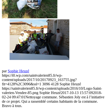
par
Sophie Heuzé
https://i0.wp.com/saintvalerien85.fr/wp-
content/uploads/2017/10/20170923_163755.jpg?
fit=4128%2C3096&ssl=1
3096
4128
Sophie Heuzé
https://saintvalerien85.fr/wp-content/uploads/2016/10/Logo-Saint-
valerien-Vendee-85.png
Sophie Heuzé
2017-10-13 15:57:09
2018-
02-24 09:47:01
Nettoyage commune. Sébastien Joly est à l’initiative
de ce projet. Qui a rassemblé certains habitants de la commune.
Bravo à tous.