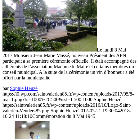
Le lundi 8 Mai
2017 Monsieur Jean-Marie Massé, nouveau Président des AFN
participait à sa première cérémonie officielle. Il était accompagné des
adhérents de l’association.Madame le Maire et certains membres du
conseil municipal. A la suite de la cérémonie un vin d’honneur a été
offert par la municipalité.
par
Sophie Heuzé
https://i0.wp.com/saintvalerien85.fr/wp-content/uploads/2017/05/8-
mai-1.png?fit=1000%2C500&ssl=1
500
1000
Sophie Heuzé
https://saintvalerien85.fr/wp-content/uploads/2016/10/Logo-Saint-
valerien-Vendee-85.png
Sophie Heuzé
2017-05-21 19:30:04
2018-
10-24 11:18:10
Commémoration du 8 Mai 1945