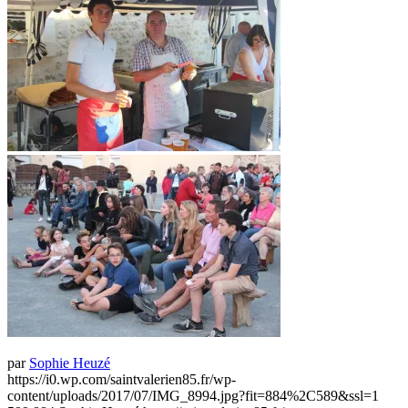
par
Sophie Heuzé
https://i0.wp.com/saintvalerien85.fr/wp-
content/uploads/2017/07/IMG_8994.jpg?fit=884%2C589&ssl=1