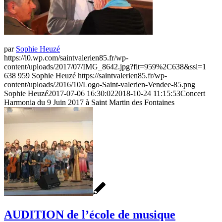
par
Sophie Heuzé
https://i0.wp.com/saintvalerien85.fr/wp-
content/uploads/2017/07/IMG_8642.jpg?fit=959%2C638&ssl=1
638
959
Sophie Heuzé
https://saintvalerien85.fr/wp-
content/uploads/2016/10/Logo-Saint-valerien-Vendee-85.png
Sophie Heuzé
2017-07-06 16:30:02
2018-10-24 11:15:53
Concert
Harmonia du 9 Juin 2017 à Saint Martin des Fontaines
AUDITION de l’école de musique