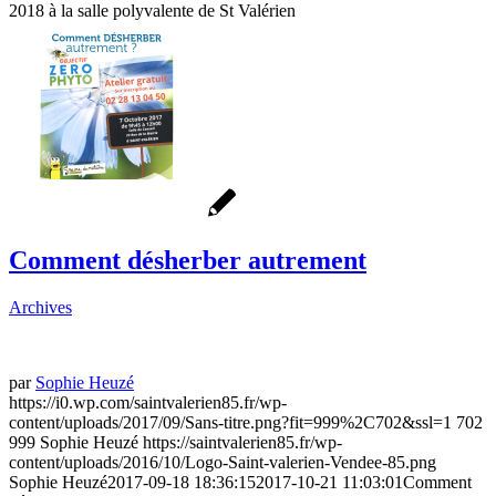
2018 à la salle polyvalente de St Valérien
Comment désherber autrement
Archives
par
Sophie Heuzé
https://i0.wp.com/saintvalerien85.fr/wp-
content/uploads/2017/09/Sans-titre.png?fit=999%2C702&ssl=1
702
999
Sophie Heuzé
https://saintvalerien85.fr/wp-
content/uploads/2016/10/Logo-Saint-valerien-Vendee-85.png
Sophie Heuzé
2017-09-18 18:36:15
2017-10-21 11:03:01
Comment