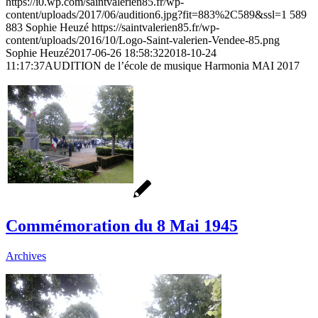
https://i0.wp.com/saintvalerien85.fr/wp-
content/uploads/2017/06/audition6.jpg?fit=883%2C589&ssl=1
589
883
Sophie Heuzé
https://saintvalerien85.fr/wp-
content/uploads/2016/10/Logo-Saint-valerien-Vendee-85.png
Sophie Heuzé
2017-06-26 18:58:32
2018-10-24
11:17:37
AUDITION de l’école de musique Harmonia MAI 2017
Commémoration du 8 Mai 1945
Archives