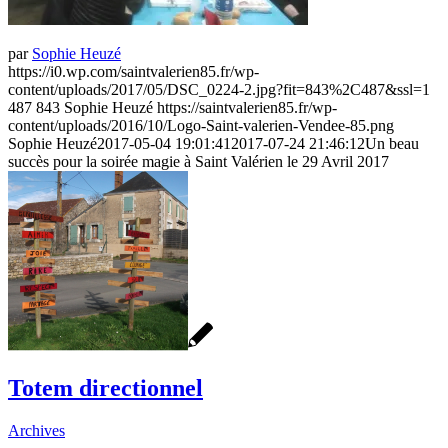
par
Sophie Heuzé
https://i0.wp.com/saintvalerien85.fr/wp-
content/uploads/2017/05/DSC_0224-2.jpg?fit=843%2C487&ssl=1
487
843
Sophie Heuzé
https://saintvalerien85.fr/wp-
content/uploads/2016/10/Logo-Saint-valerien-Vendee-85.png
Sophie Heuzé
2017-05-04 19:01:41
2017-07-24 21:46:12
Un beau
succès pour la soirée magie à Saint Valérien le 29 Avril 2017
Totem directionnel
Archives