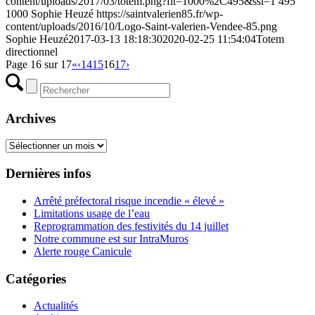
content/uploads/2017/03/totem.png?fit=1000%2C495&ssl=1
495
1000
Sophie Heuzé
https://saintvalerien85.fr/wp-
content/uploads/2016/10/Logo-Saint-valerien-Vendee-85.png
Sophie Heuzé
2017-03-13 18:18:30
2020-02-25 11:54:04
Totem
directionnel
Page 16 sur 17
«
‹
14
15
16
17
›
Archives
Archives
Dernières infos
Arrêté préfectoral risque incendie « élevé »
Limitations usage de l’eau
Reprogrammation des festivités du 14 juillet
Notre commune est sur IntraMuros
Alerte rouge Canicule
Catégories
Actualités