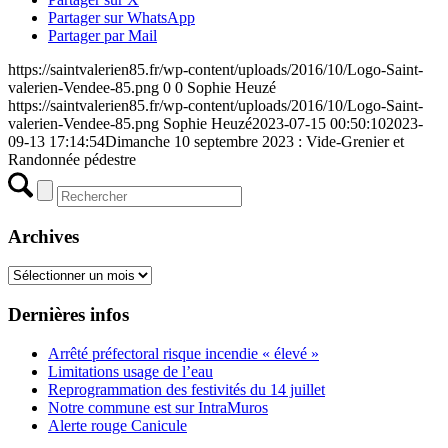
Partager sur WhatsApp
Partager par Mail
https://saintvalerien85.fr/wp-content/uploads/2016/10/Logo-Saint-
valerien-Vendee-85.png
0
0
Sophie Heuzé
https://saintvalerien85.fr/wp-content/uploads/2016/10/Logo-Saint-
valerien-Vendee-85.png
Sophie Heuzé
2023-07-15 00:50:10
2023-
09-13 17:14:54
Dimanche 10 septembre 2023 : Vide-Grenier et
Randonnée pédestre
Archives
Archives
Dernières infos
Arrêté préfectoral risque incendie « élevé »
Limitations usage de l’eau
Reprogrammation des festivités du 14 juillet
Notre commune est sur IntraMuros
Alerte rouge Canicule