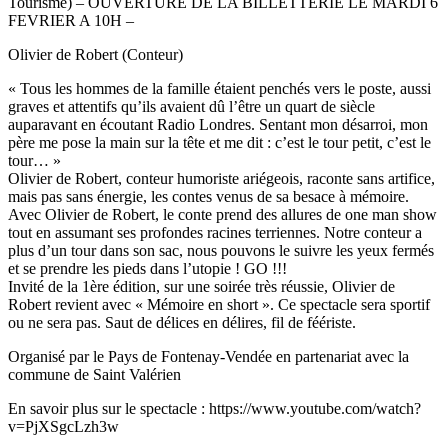
Tourisme) – OUVERTURE DE LA BILLETTERIE LE MARDI 6
FEVRIER A 10H –
Olivier de Robert (Conteur)
« Tous les hommes de la famille étaient penchés vers le poste, aussi
graves et attentifs qu’ils avaient dû l’être un quart de siècle
auparavant en écoutant Radio Londres. Sentant mon désarroi, mon
père me pose la main sur la tête et me dit : c’est le tour petit, c’est le
tour… »
Olivier de Robert, conteur humoriste ariégeois, raconte sans artifice,
mais pas sans énergie, les contes venus de sa besace à mémoire.
Avec Olivier de Robert, le conte prend des allures de one man show
tout en assumant ses profondes racines terriennes. Notre conteur a
plus d’un tour dans son sac, nous pouvons le suivre les yeux fermés
et se prendre les pieds dans l’utopie ! GO !!!
Invité de la 1ère édition, sur une soirée très réussie, Olivier de
Robert revient avec « Mémoire en short ». Ce spectacle sera sportif
ou ne sera pas. Saut de délices en délires, fil de féériste.
Organisé par le Pays de Fontenay-Vendée en partenariat avec la
commune de Saint Valérien
En savoir plus sur le spectacle : https://www.youtube.com/watch?
v=PjXSgcLzh3w