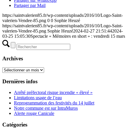
Partager sur WhatsApp
Partager par Mail
https://saintvalerien85.fr/wp-content/uploads/2016/10/Logo-Saint-
valerien-Vendee-85.png
0
0
Sophie Heuzé
https://saintvalerien85.fr/wp-content/uploads/2016/10/Logo-Saint-
valerien-Vendee-85.png
Sophie Heuzé
2024-02-27 21:51:44
2024-
03-25 15:05:30
Spectacle « Mémoires en short » : vendredi 15 mars
Archives
Archives
Dernières infos
Arrêté préfectoral risque incendie « élevé »
Limitations usage de l’eau
Reprogrammation des festivités du 14 juillet
Notre commune est sur IntraMuros
Alerte rouge Canicule
Catégories