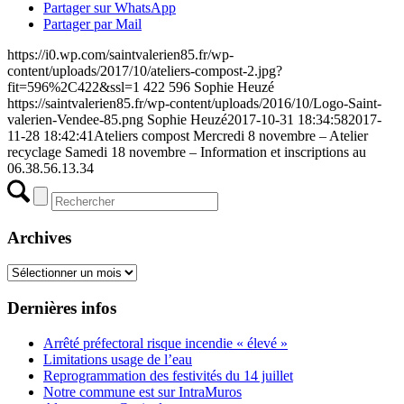
Partager sur WhatsApp
Partager par Mail
https://i0.wp.com/saintvalerien85.fr/wp-
content/uploads/2017/10/ateliers-compost-2.jpg?
fit=596%2C422&ssl=1
422
596
Sophie Heuzé
https://saintvalerien85.fr/wp-content/uploads/2016/10/Logo-Saint-
valerien-Vendee-85.png
Sophie Heuzé
2017-10-31 18:34:58
2017-
11-28 18:42:41
Ateliers compost Mercredi 8 novembre – Atelier
recyclage Samedi 18 novembre – Information et inscriptions au
06.38.56.13.34
Archives
Archives
Dernières infos
Arrêté préfectoral risque incendie « élevé »
Limitations usage de l’eau
Reprogrammation des festivités du 14 juillet
Notre commune est sur IntraMuros