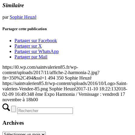
Similaire
par
Sophie Heuzé
Partager cette publication
Partager sur Facebook
Partager sur X
Partager sur WhatsApp
Partager par Mail
https://i0.wp.com/saintvalerien85.fr/wp-
content/uploads/2017/11/affiche-2-harmonia-2.jpg?
fit=350%2C494&ssl=1
494
350
Sophie Heuzé
https://saintvalerien85.fr/wp-content/uploads/2016/10/Logo-Saint-
valerien-Vendee-85.png
Sophie Heuzé
2017-11-10 18:22:13
2018-
02-09 16:49:34
8 ème Expo Harmonia / Vernissage : vendredi 17
novembre à 18h00
Archives
Archives