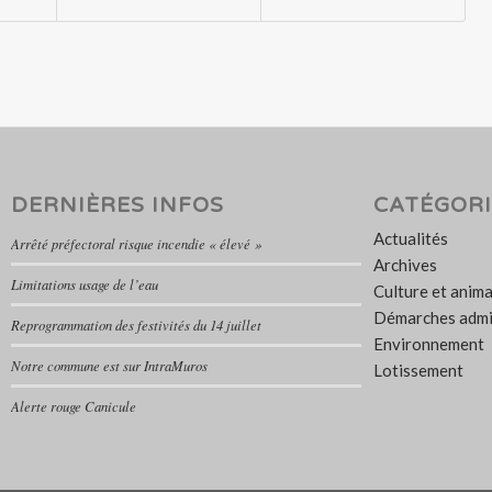
DERNIÈRES INFOS
CATÉGORI
Actualités
Arrêté préfectoral risque incendie « élevé »
Archives
Limitations usage de l’eau
Culture et anim
Démarches admi
Reprogrammation des festivités du 14 juillet
Environnement
Notre commune est sur IntraMuros
Lotissement
Alerte rouge Canicule