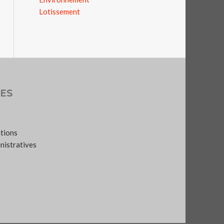
Lotissement
ES
ations
nistratives